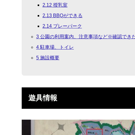
2.12
授乳室
2.13
BBQができる
2.14
プレーパーク
3
公園の利用案内、注意事項など※確認でき
4
駐車場、トイレ
5
施設概要
遊具情報