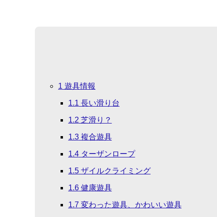
1
遊具情報
1.1
長い滑り台
1.2
芝滑り？
1.3
複合遊具
1.4
ターザンロープ
1.5
ザイルクライミング
1.6
健康遊具
1.7
変わった遊具、かわいい遊具