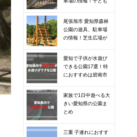
車場の情報！子ども
大満足間…
尾張旭市 愛知県森林
公園の遊具、駐車場
の情報！芝生広場が
超快適！…
愛知で子供が水遊び
できる公園17選！特
におすすめは碧南市
のじゃぶ…
家族で1日中遊べる大
きい愛知県の公園ま
とめ
三重 子連れにおすす