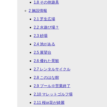
1.8
その他遊具
2
施設情報
2.1
芝生広場
2.2
水遊び場？
2.3
砂場
2.4
池がある
2.5
展望台
2.6
優れた景観
2.7
レンタルサイクル
2.8
このはな館
2.9
プール※営業終了
2.10
マレットゴルフ場
2.11
桜or花が綺麗