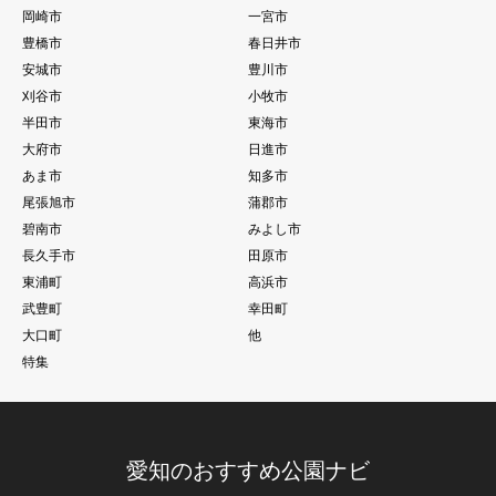
岡崎市
一宮市
豊橋市
春日井市
安城市
豊川市
刈谷市
小牧市
半田市
東海市
大府市
日進市
あま市
知多市
尾張旭市
蒲郡市
碧南市
みよし市
長久手市
田原市
東浦町
高浜市
武豊町
幸田町
大口町
他
特集
愛知のおすすめ公園ナビ