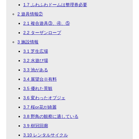
1.7
ふわふわドームは整理券必要
2
遊具情報②
2.1
複合遊具③、④、⑤
2.2
ターザンロープ
3
施設情報
3.1
芝生広場
3.2
水遊び場
3.3
池がある
3.4
展望台※有料
3.5
優れた景観
3.6
変わったオブジェ
3.7
桜or花が綺麗
3.8
野鳥の観察に適している
3.9
樹冠回廊
3.10
レンタルサイクル