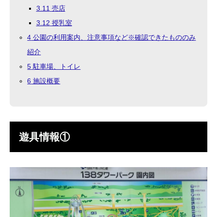
3.11
売店
3.12
授乳室
4
公園の利用案内、注意事項など※確認できたもののみ
紹介
5
駐車場、トイレ
6
施設概要
遊具情報①