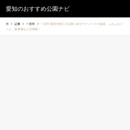
愛知のおすすめ公園ナビ
記事
一宮市
一宮市 国営木曽三川公園 138タワーパークの遊具、ふわふわド
ーム、駐車場などの情報！