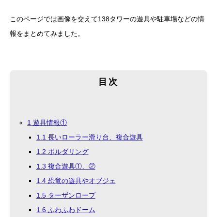
このページでは画像を交えて138タワーの遊具や駐車場などの情
報をまとめてみました。
目次
1
遊具情報①
1.1
長いローラー滑り台、複合遊具
1.2
ボルダリング
1.3
複合遊具①、②
1.4
恐竜の遊具やオブジェ
1.5
ターザンロープ
1.6
ふわふわドーム