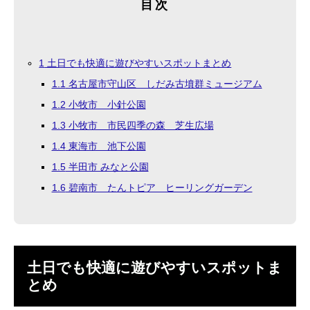
目次
1
土日でも快適に遊びやすいスポットまとめ
1.1
名古屋市守山区 しだみ古墳群ミュージアム
1.2
小牧市 小針公園
1.3
小牧市 市民四季の森 芝生広場
1.4
東海市 池下公園
1.5
半田市 みなと公園
1.6
碧南市 たんトピア ヒーリングガーデン
土日でも快適に遊びやすいスポットま
とめ