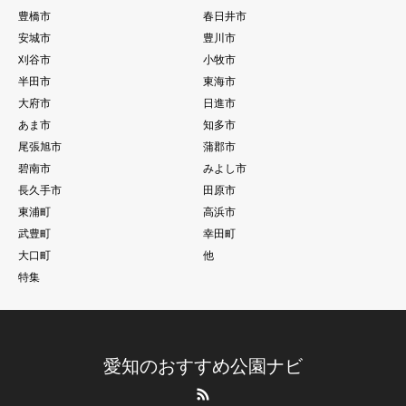
豊橋市
春日井市
安城市
豊川市
刈谷市
小牧市
半田市
東海市
大府市
日進市
あま市
知多市
尾張旭市
蒲郡市
碧南市
みよし市
長久手市
田原市
東浦町
高浜市
武豊町
幸田町
大口町
他
特集
愛知のおすすめ公園ナビ
RSS